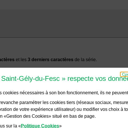
actères
et les
3 derniers caractères
de la série.
Con
e Saint-Gély-du-Fesc » respecte vos donné
des cookies nécessaires à son bon fonctionnement, ils ne peuvent
VALIDER
evanche paramétrer les cookies tiers (réseaux sociaux, mesur
ation de votre expérience utilisateur) ou modifier vos choix à 
lien «Gestion des Cookies» situé en bas de page.
us sur la «
Politique Cookies
»