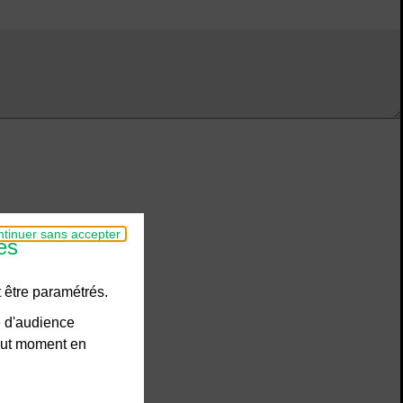
tinuer sans accepter
es
 être paramétrés.
e d'audience
tout moment en