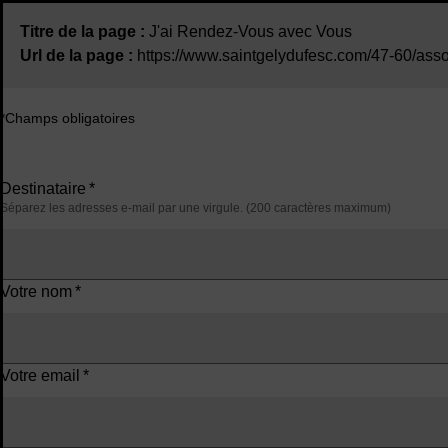
Titre de la page :
J'ai Rendez-Vous avec Vous
Url de la page :
https://www.saintgelydufesc.com/47-60/asso
*Champs obligatoires
Destinataire
*
Séparez les adresses e-mail par une virgule. (200 caractères maximum)
Votre nom
*
Votre email
*