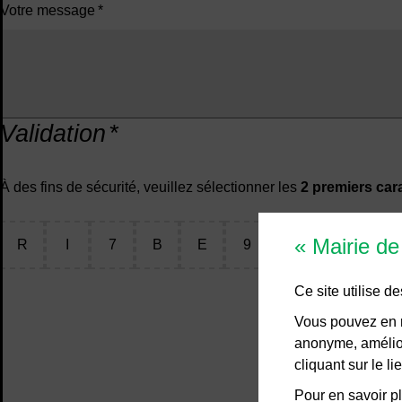
Votre message
*
Validation
*
À des fins de sécurité, veuillez sélectionner les
2 premiers car
« Mairie d
R
I
7
B
E
9
X
H
Ce site utilise 
Vous pouvez en r
anonyme, amélior
cliquant sur le 
Pour en savoir pl