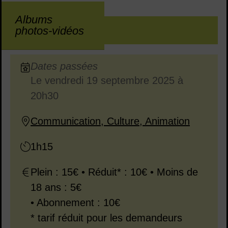
Albums
Sommaire
photos-vidéos
INFOS PRATIQUES
Dates en cours
Dates passées
Le
vendredi 19 septembre 2025
à
Dates :
20h30
Communication, Culture, Animation
Lieu :
1h15
Durée :
Plein : 15€ • Réduit* : 10€ • Moins de
18 ans : 5€
• Abonnement : 10€
* tarif réduit pour les demandeurs