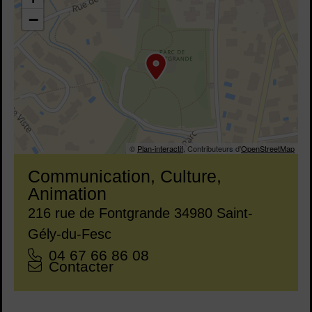
−
©
Plan-interactif
, Contributeurs d'
OpenStreetMap
Communication, Culture,
Animation
Adresse :
216 rue de Fontgrande 34980 Saint-
Gély-du-Fesc
Tél. :
04 67 66 86 08
Courriel :
Contacter