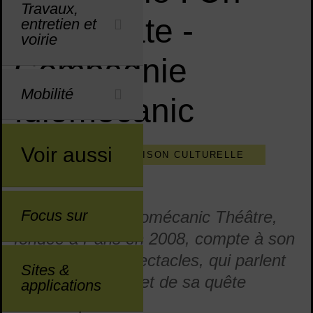
Travaux,
démocrate -
entretien et
voirie
Compagnie
Mobilité
Idiomécanic
Voir aussi
CULTURE
SAISON CULTURELLE
PUBLIC
Focus sur
La compagnie Idiomécanic Théâtre,
fondée à Paris en 2008, compte à son
répertoire huit spectacles, qui parlent
Sites &
tous de l’homme et de sa quête
applications
d’émancipation.