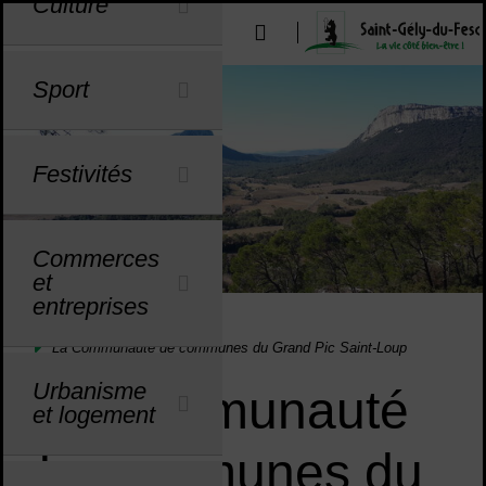
Culture
Menu de raccourcis
Outils d'aide à l'accessibilité
u
u
u
u
u
u
u
u
u
u
u
u
u
u
Sport
Festivités
Commerces
et
entreprises
La Communauté de communes du Grand Pic Saint-Loup
Vous êtes ici :
Accueil
La ville
La Communauté de communes du Grand Pic Saint-Loup
Urbanisme
La Communauté
et logement
de communes du