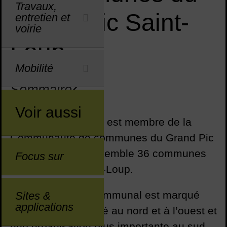
Travaux,
Grand Pic Saint-
entretien et
voirie
Loup
Mobilité
Sommaire
Sommaire
Voir aussi
Saint-Gély-du-Fesc est membre de la
Communauté de communes du Grand Pic
Saint-Loup qui rassemble 36 communes
Focus sur
autour du Pic Saint-Loup.
Ce territoire intercommunal est marqué
Sites &
applications
par une forte ruralité au nord et à l’ouest et
une urbanisation plus importante au sud.