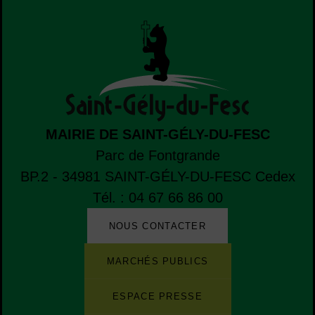
MAIRIE DE SAINT-GÉLY-DU-FESC
Parc de Fontgrande
BP.2 - 34981
SAINT-GÉLY-DU-FESC
Cedex
Tél. : 04 67 66 86 00
NOUS CONTACTER
Liste de boutons
Liste des sites et des applications de la ville
MARCHÉS PUBLICS
ESPACE PRESSE