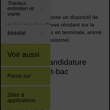
Sommaire
Sommaire
Travaux,
entretien et
voirie
La municipalité propose un dispositif de
soutien pour les élèves résidant sur la
commune scolarisés en terminale, animé
Mobilité
par un coach professionnel.
Voir aussi
Dossier de candidature
parcours post-bac
Focus sur
2026/2027
*Champs obligatoires
Sites &
applications