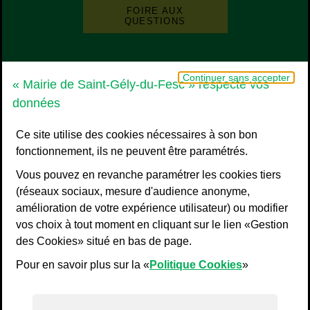
FOIRE AUX
QUESTIONS
Grand Pic Saint-Loup - Communauté d
Continuer sans accepter
« Mairie de Saint-Gély-du-Fesc » respecte vos
données
Ce site utilise des cookies nécessaires à son bon
fonctionnement, ils ne peuvent être paramétrés.
Vous pouvez en revanche paramétrer les cookies tiers
(réseaux sociaux, mesure d'audience anonyme,
amélioration de votre expérience utilisateur) ou modifier
vos choix à tout moment en cliquant sur le lien «Gestion
Liens bas de page
Mentions légales
des Cookies» situé en bas de page.
Plan du site
Pour en savoir plus sur la «
Politique Cookies
»
Accessibilité : non conforme
Politiques de confidentialité