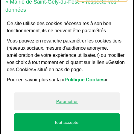
« Mairie de Saint-Gély-du-Fesc » respecte vos
données
Ce site utilise des cookies nécessaires à son bon
fonctionnement, ils ne peuvent être paramétrés.
Vous pouvez en revanche paramétrer les cookies tiers
(réseaux sociaux, mesure d'audience anonyme,
amélioration de votre expérience utilisateur) ou modifier
vos choix à tout moment en cliquant sur le lien «Gestion
Liens bas de page
Mentions légales
des Cookies» situé en bas de page.
Plan du site
Pour en savoir plus sur la «
Politique Cookies
»
Accessibilité : non conforme
Politiques de confidentialité
Gestion des cookies
Paramétrer
Profils
Tout accepter
de navigation principale
ACCUEIL
MENU
JE SUIS
ACCÈS DIRECTS
RECHERCHE