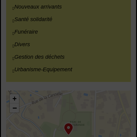
Nouveaux arrivants
Santé solidarité
Funéraire
Divers
Gestion des déchets
Urbanisme-Equipement
43.691541,3.804216
+
−