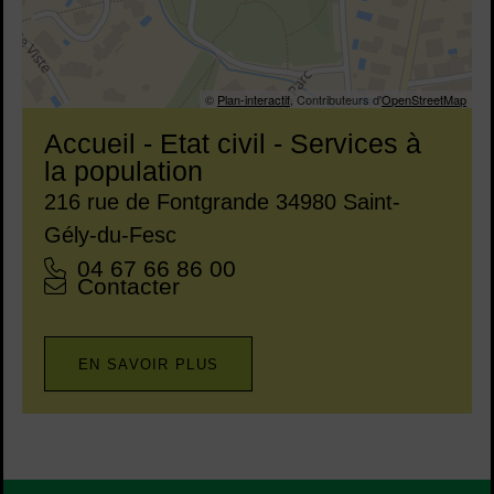
©
Plan-interactif
, Contributeurs d'
OpenStreetMap
Accueil - Etat civil - Services à
la population
Adresse :
216 rue de Fontgrande 34980 Saint-
Gély-du-Fesc
Tél. :
04 67 66 86 00
Courriel :
Contacter
EN SAVOIR PLUS