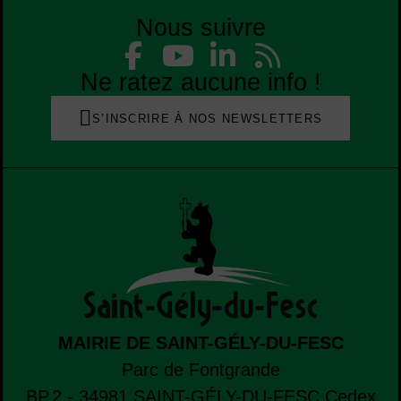
Nous suivre
Liste des réseaux
Facebook
YouTube
Linked
Flu
Liste des réseaux
Ne ratez aucune info !
S’INSCRIRE À NOS NEWSLETTERS
MAIRIE DE SAINT-GÉLY-DU-FESC
Parc de Fontgrande
BP.2 - 34981
SAINT-GÉLY-DU-FESC
Cedex