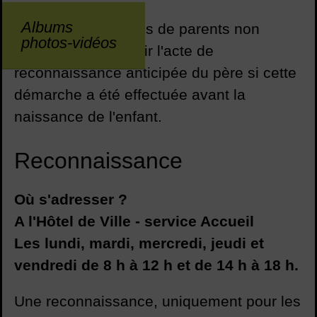
Albums
Pour les enfants nés de parents non
photos-vidéos
mariés, il faut fournir l'acte de
reconnaissance anticipée du père si cette
démarche a été effectuée avant la
naissance de l'enfant.
Reconnaissance
Où s'adresser ?
A l'Hôtel de Ville - service Accueil
Les lundi, mardi, mercredi, jeudi et
vendredi de 8 h à 12 h et de 14 h à 18 h.
Une reconnaissance, uniquement pour les