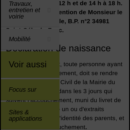
vendredi de 8 h à 12 h et de 14 h à 18 h.
Travaux,
entretien et
Par courrier à l’attention de Monsieur le
voirie
Maire, Hôtel de Ville, B.P. n°2 34981
Saint-Gély-du-Fesc.
Mobilité
Déclaration de naissance
Voir aussi
Le père ou à défaut, toute personne ayant
assisté à l'accouchement, doit se rendre
au service de l'Etat Civil de la Mairie du
Focus sur
lieu de naissance, dans les 3 jours qui
suivent l’accouchement, muni du livret de
famille s'il en existe un ou d'extraits
Sites &
d'actes ou pièces d'identité des parents, et
applications
du certificat d'accouchement
.