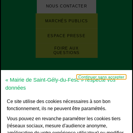
NOUS CONTACTER
Liste de boutons
Liste des sites et des applications de la ville
MARCHÉS PUBLICS
ESPACE PRESSE
FOIRE AUX
QUESTIONS
Grand Pic Saint-Loup - Communauté d
Continuer sans accepter
« Mairie de Saint-Gély-du-Fesc » respecte vos
données
Ce site utilise des cookies nécessaires à son bon
fonctionnement, ils ne peuvent être paramétrés.
Vous pouvez en revanche paramétrer les cookies tiers
(réseaux sociaux, mesure d'audience anonyme,
amélioration de votre expérience utilisateur) ou modifier