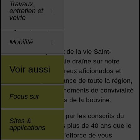
Travaux,
entretien et
Sommaire
Sommaire
voirie
Fête locale
Mobilité
Véritable temps fort de la vie Saint-
Gilloise, la fête locale draîne sur notre
Voir aussi
commune de nombreux aficionados et
curieux, en provenance de toute la région,
pour partager des moments de convivialité
Focus sur
autour des traditions de la bouvine.
Organisé au départ par les conscrits du
Sites &
village, c’est depuis plus de 40 ans que le
applications
Comité des Fêtes s’efforce de vous