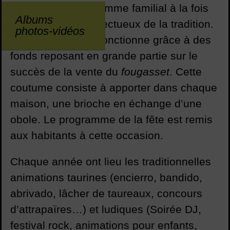
proposer un programme familial à la fois
Albums
riche, varié et respectueux de la tradition.
photos-vidéos
Cette association fonctionne grâce à des
fonds reposant en grande partie sur le
succès de la vente du
fougasset
. Cette
coutume consiste à apporter dans chaque
maison, une brioche en échange d’une
obole. Le programme de la fête est remis
aux habitants à cette occasion.
Chaque année ont lieu les traditionnelles
animations taurines (encierro, bandido,
abrivado, lâcher de taureaux, concours
d’attrapaïres…) et ludiques (Soirée DJ,
festival rock, animations pour enfants,