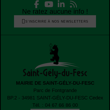
Facebook
YouTube
Linked
Flu
Liste des réseaux
Ne ratez aucune info !
S’INSCRIRE À NOS NEWSLETTERS
MAIRIE DE SAINT-GÉLY-DU-FESC
Parc de Fontgrande
BP.2 - 34981
SAINT-GÉLY-DU-FESC
Cedex
Tél. : 04 67 66 86 00