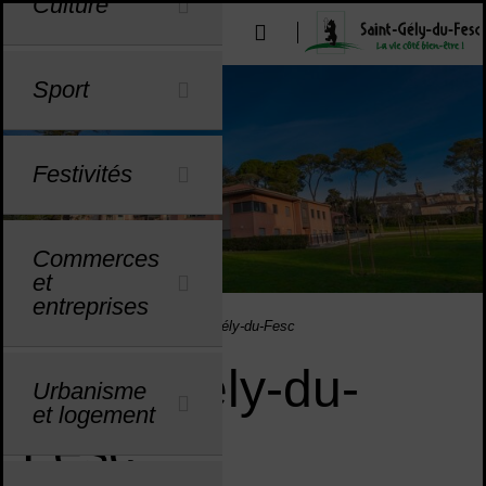
Culture
Menu de raccourcis
Outils d'aide à l'accessibilité
u
u
u
u
u
u
u
u
u
u
u
u
u
u
Sport
Festivités
Commerces
et
entreprises
Saint-Gély-du-Fesc
Vous êtes ici :
Accueil
La ville
Saint-Gély-du-Fesc
Saint-Gély-du-
Urbanisme
et logement
Fesc