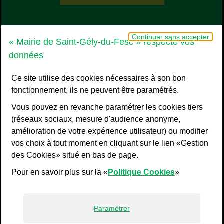
Grand Pic Saint-Loup - Communauté d
Continuer sans accepter
« Mairie de Saint-Gély-du-Fesc » respecte vos
données
Ce site utilise des cookies nécessaires à son bon
fonctionnement, ils ne peuvent être paramétrés.
Vous pouvez en revanche paramétrer les cookies tiers
(réseaux sociaux, mesure d'audience anonyme,
amélioration de votre expérience utilisateur) ou modifier
vos choix à tout moment en cliquant sur le lien «Gestion
Liens bas de page
Mentions légales
des Cookies» situé en bas de page.
Plan du site
Pour en savoir plus sur la «
Politique Cookies
»
Accessibilité : non conforme
Politiques de confidentialité
Gestion des cookies
Paramétrer