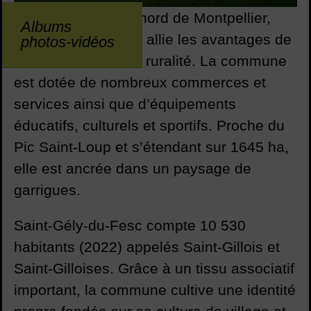
Située à 10 km au nord de Montpellier,
Albums
Saint-Gély-du-Fesc allie les avantages de
photos-vidéos
la ville à ceux de la ruralité. La commune
est dotée de nombreux commerces et
services ainsi que d’équipements
éducatifs, culturels et sportifs. Proche du
Pic Saint-Loup et s’étendant sur 1645 ha,
elle est ancrée dans un paysage de
garrigues.
Saint-Gély-du-Fesc compte 10 530
habitants (2022) appelés Saint-Gillois et
Saint-Gilloises. Grâce à un tissu associatif
important, la commune cultive une identité