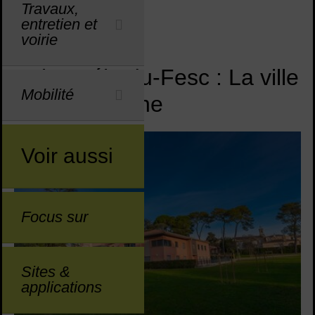
Travaux,
entretien et
Sommaire
Sommaire
voirie
Saint-Gély-du-Fesc : La ville
Mobilité
à la campagne
Voir aussi
Focus sur
Sites &
applications