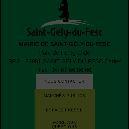
MAIRIE DE SAINT-GÉLY-DU-FESC
Parc de Fontgrande
BP.2 - 34981
SAINT-GÉLY-DU-FESC
Cedex
Tél. : 04 67 66 86 00
NOUS CONTACTER
Liste de boutons
Liste des sites et des applications de la ville
MARCHÉS PUBLICS
ESPACE PRESSE
FOIRE AUX
QUESTIONS