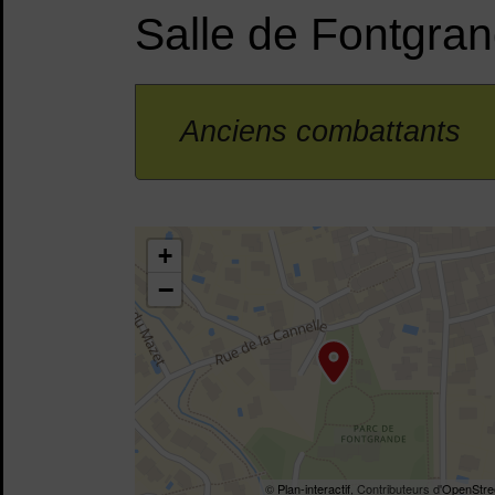
Salle de Fontgra
Anciens combattants
43.692175,3.804076
+
−
©
Plan-interactif
, Contributeurs d'
OpenStre