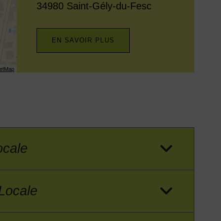
Adresse :
34980 Saint-Gély-du-Fesc
EN SAVOIR PLUS
etMap
ocale
 Locale