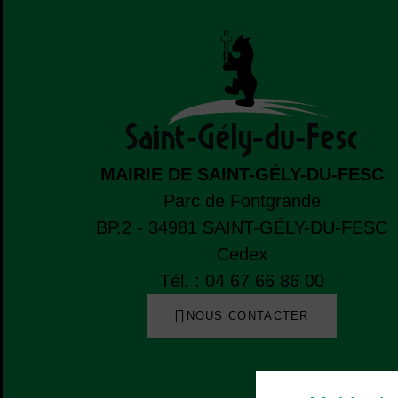
MAIRIE DE SAINT-GÉLY-DU-FESC
Parc de Fontgrande
BP.2 - 34981
SAINT-GÉLY-DU-FESC
Cedex
Tél. : 04 67 66 86 00
NOUS CONTACTER