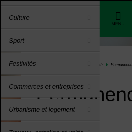
Menu de raccourcis
Profils
Culture
de nav
MENU
Sport
Festivités
Vous êtes ici :
Accueil
Séniors, santé et solidarité
Permanence
Commerces et entreprises
Permanenc
Urbanisme et logement
Sommaire
Sommaire