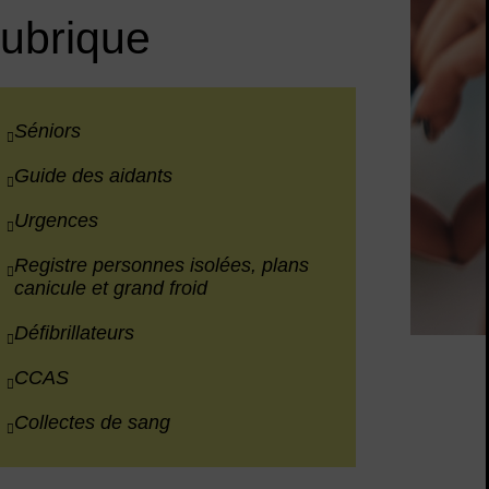
rubrique
Séniors
Guide des aidants
Urgences
Registre personnes isolées, plans
canicule et grand froid
Défibrillateurs
CCAS
Collectes de sang