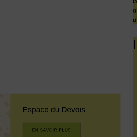
c
d
d
Espace du Devois
EN SAVOIR PLUS