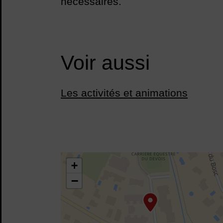
nécessaires.
Voir aussi
Les activités et animations
43.691799,3.810347
+
−