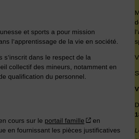
M
eunesse et sports a pour mission
l
s l’apprentissage de la vie en société.
s
s’inscrit dans le respect de la
V
ueil collectif des mineurs, notamment en
S
e qualification du personnel.
V
D
1
 en cours sur le
portail famille
en
e en fournissant les pièces justificatives
L