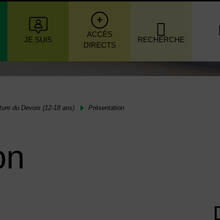
igation principale
ACCÈS
JE SUIS
RECHERCHE
DIRECTS
ture du Devois (12-18 ans)
Présentation
on