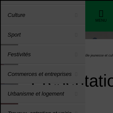
Menu de raccourcis
Profils
Culture
de nav
MENU
Sport
Festivités
Vous êtes ici :
Accueil
Enfance, jeunesse
Pôle jeunesse et cul
Commerces et entreprises
Présentati
Urbanisme et logement
Sommaire
Sommaire