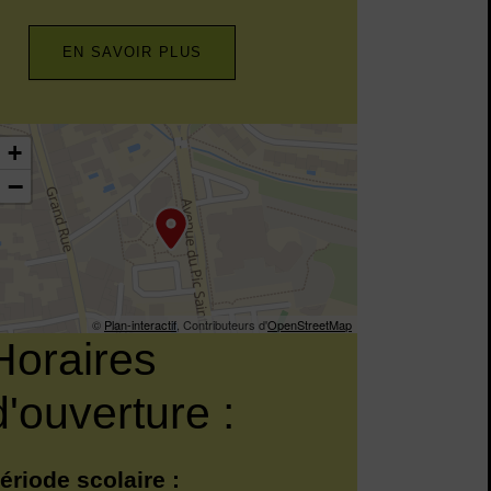
EN SAVOIR PLUS
.6936015,3.8066612
+
−
©
Plan-interactif
, Contributeurs d'
OpenStreetMap
Horaires
d'ouverture :
ériode scolaire :