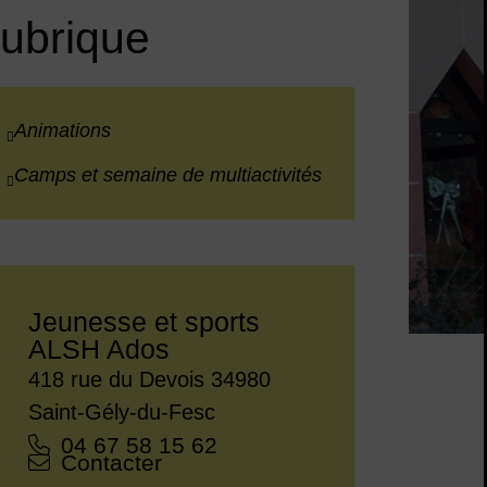
rubrique
Animations
Camps et semaine de multiactivités
Jeunesse et sports
ALSH Ados
Adresse :
418 rue du Devois 34980
Saint-Gély-du-Fesc
Tél. :
04 67 58 15 62
Courriel :
Contacter