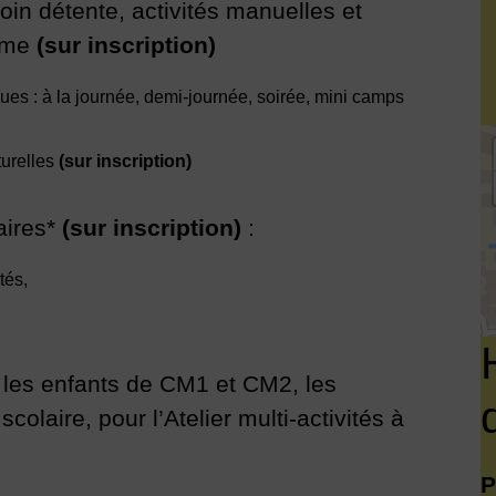
oin détente, activités manuelles et
hème
(sur inscription)
ques : à la journée, demi-journée, soirée, mini camps
43
turelles
(sur inscription)
aires*
(sur inscription)
:
tés,
les enfants de CM1 et CM2, les
colaire, pour l’Atelier multi-activités à
P