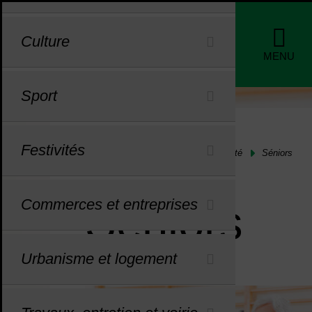
Menu de raccourcis
Profils
Culture
de nav
MENU
Sport
Festivités
Vous êtes ici :
Accueil
Séniors, santé et solidarité
Séniors
Commerces et entreprises
Séniors
Urbanisme et logement
Dans cette rubrique