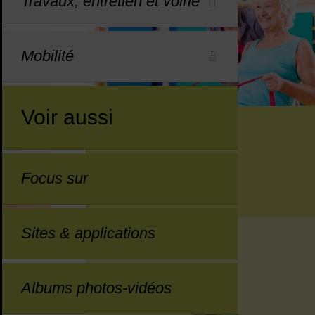
Travaux, entretien et voirie
Mobilité
Voir aussi
Ateliers séniors
Focus sur
Séniors
Sites & applications
Albums photos-vidéos