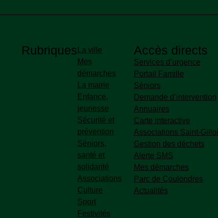
Rubriques
Accès directs
La ville
Mes
Accès directs pied de p
Services d’urgence
démarches
Portail Famille
La mairie
Séniors
Enfance,
Demande d’intervention
jeunesse
Annuaires
Sécurité et
Carte interactive
prévention
Associations Saint-Gillo
Séniors,
Gestion des déchets
santé et
Alerte SMS
solidarité
Mes démarches
Associations
Parc de Coulondres
Culture
Actualités
Sport
Festivités