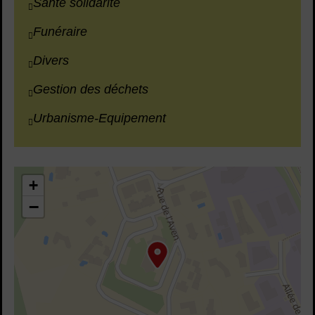
Santé solidarité
Funéraire
Divers
Gestion des déchets
Urbanisme-Equipement
43.67724953248571,3.8143727311761917
+
−