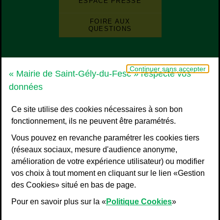
ESPACE PRESSE
FOIRE AUX
QUESTIONS
Grand Pic Saint-Loup - Communauté d
Continuer sans accepter
« Mairie de Saint-Gély-du-Fesc » respecte vos
données
Ce site utilise des cookies nécessaires à son bon
fonctionnement, ils ne peuvent être paramétrés.
Vous pouvez en revanche paramétrer les cookies tiers
(réseaux sociaux, mesure d'audience anonyme,
amélioration de votre expérience utilisateur) ou modifier
vos choix à tout moment en cliquant sur le lien «Gestion
Liens bas de page
Mentions légales
des Cookies» situé en bas de page.
Plan du site
Pour en savoir plus sur la «
Politique Cookies
»
Accessibilité : non conforme