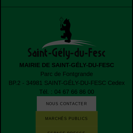
MAIRIE DE SAINT-GÉLY-DU-FESC
Parc de Fontgrande
BP.2 - 34981
SAINT-GÉLY-DU-FESC
Cedex
Tél. : 04 67 66 86 00
NOUS CONTACTER
Liste de boutons
Liste des sites et des applications de la ville
MARCHÉS PUBLICS