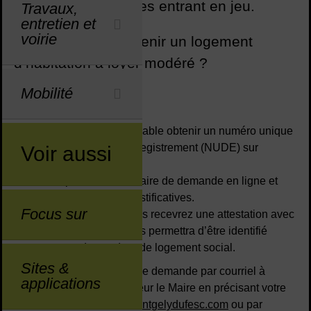
de nombreux critères entrant en jeu.
Travaux,
entretien et
voirie
Vous souhaitez obtenir un logement
d’habitation à loyer modéré ?
Mobilité
2 étapes :
Vous devez au préalable obtenir un numéro unique
départemental d’enregistrement (NUDE) sur
Voir aussi
le portail public
.
Complétez le formulaire de demande en ligne et
joindre les pièces justificatives.
Focus sur
Après validation vous recevrez une attestation avec
votre NUDE qui vous permettra d’être identifié
comme demandeur de logement social.
Sites &
Adressez ensuite une demande par courriel à
applications
l’attention de Monsieur le Maire en précisant votre
NUDE à
mairie@saintgelydufesc.com
ou par