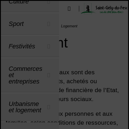
Culture
Menu de raccourcis
Outils d'aide à l'accessibilité
u
u
u
u
u
u
u
u
u
u
u
u
u
u
Sport
Vous êtes ici :
Accueil
Mes démarches
Logement
Logement
Festivités
Sommaire
Commerces
Les logements sociaux sont des
et
logements construits, achetés ou
entreprises
améliorés avec l’aide financière de l’Etat,
gérés par des bailleurs sociaux.
Urbanisme
et logement
Ils sont attribués aux personnes et aux
familles, selon conditions de ressources,