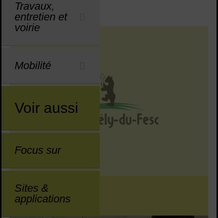
Travaux,
entretien et
voirie
Dans cette rubrique
Mobilité
Voir aussi
Focus sur
Sites &
S’installer
applications