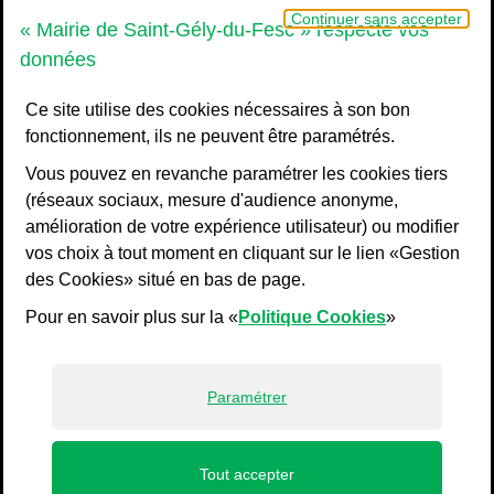
Grand Pic Saint-Loup - Communauté d
Continuer sans accepter
« Mairie de Saint-Gély-du-Fesc » respecte vos
données
Ce site utilise des cookies nécessaires à son bon
fonctionnement, ils ne peuvent être paramétrés.
Vous pouvez en revanche paramétrer les cookies tiers
(réseaux sociaux, mesure d'audience anonyme,
amélioration de votre expérience utilisateur) ou modifier
vos choix à tout moment en cliquant sur le lien «Gestion
Liens bas de page
Mentions légales
des Cookies» situé en bas de page.
Plan du site
Pour en savoir plus sur la «
Politique Cookies
»
Accessibilité : non conforme
Politiques de confidentialité
Gestion des cookies
Paramétrer
Profils
Tout accepter
de navigation principale
ACCUEIL
MENU
JE SUIS
ACCÈS DIRECTS
RECHERCHE