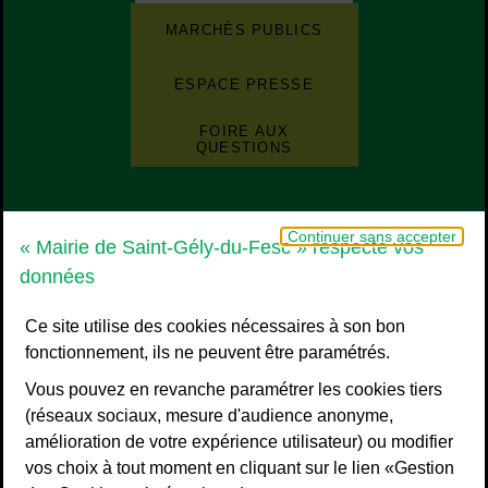
Liste de boutons
Liste des sites et des applications de la ville
MARCHÉS PUBLICS
ESPACE PRESSE
FOIRE AUX
QUESTIONS
Grand Pic Saint-Loup - Communauté d
Continuer sans accepter
« Mairie de Saint-Gély-du-Fesc » respecte vos
données
Ce site utilise des cookies nécessaires à son bon
fonctionnement, ils ne peuvent être paramétrés.
Vous pouvez en revanche paramétrer les cookies tiers
(réseaux sociaux, mesure d'audience anonyme,
amélioration de votre expérience utilisateur) ou modifier
vos choix à tout moment en cliquant sur le lien «Gestion
Liens bas de page
Mentions légales