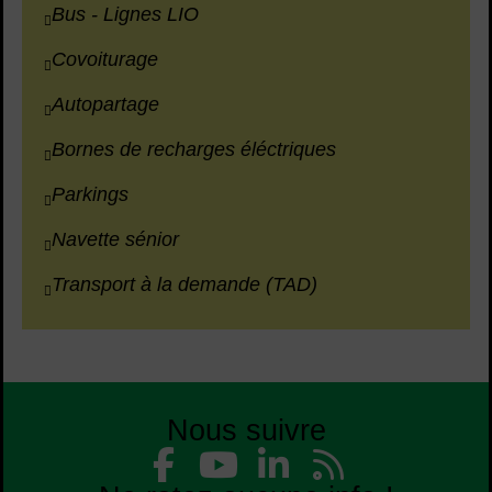
Bus - Lignes LIO
Covoiturage
Autopartage
Bornes de recharges éléctriques
Parkings
Navette sénior
Transport à la demande (TAD)
Nous suivre
Liste des réseaux
Facebook
YouTube
Linked
Flu
Liste des réseaux