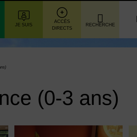
igation principale
ACCÈS
JE SUIS
RECHERCHE
DIRECTS
ans)
ance (0-3 ans)