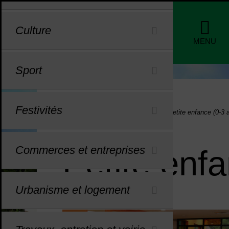
Menu de raccourcis
Profils
Culture
de nav
MENU
Sport
Festivités
Vous êtes ici :
Accueil
Enfance, jeunesse
Petite enfance (0-3 
Commerces et entreprises
Petite enf
Urbanisme et logement
Dans cette rubrique