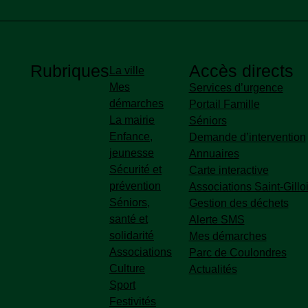
Rubriques
Accès directs
La ville
Mes
Accès directs pied de p
Services d’urgence
démarches
Portail Famille
La mairie
Séniors
Enfance,
Demande d’intervention
jeunesse
Annuaires
Sécurité et
Carte interactive
prévention
Associations Saint-Gillo
Séniors,
Gestion des déchets
santé et
Alerte SMS
solidarité
Mes démarches
Associations
Parc de Coulondres
Culture
Actualités
Sport
Festivités