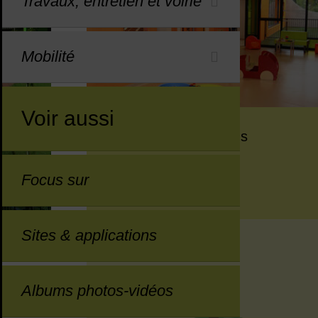
Travaux, entretien et voirie
Mobilité
Voir aussi
Multi-accueil Les Lutins
Focus sur
Petite enfance (0-3 ans)
Sites & applications
Albums photos-vidéos