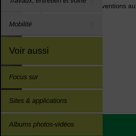
Travaux, entretien et voirie
Les demandes de subventions aux
closes.
Mobilité
Voir aussi
Focus sur
Demande de subventions
Sites & applications
Albums photos-vidéos