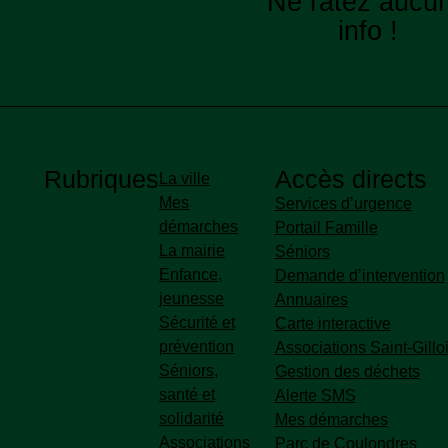
Ne ratez aucu
ook
uTube
LinkedIn
Flux RSS
info !
ux
Rubriques
Accès directs
La ville
Mes
Accès directs pied de p
Services d’urgence
démarches
Portail Famille
La mairie
Séniors
Enfance,
Demande d’intervention
jeunesse
Annuaires
Sécurité et
Carte interactive
prévention
Associations Saint-Gillo
Séniors,
Gestion des déchets
santé et
Alerte SMS
solidarité
Mes démarches
Associations
Parc de Coulondres