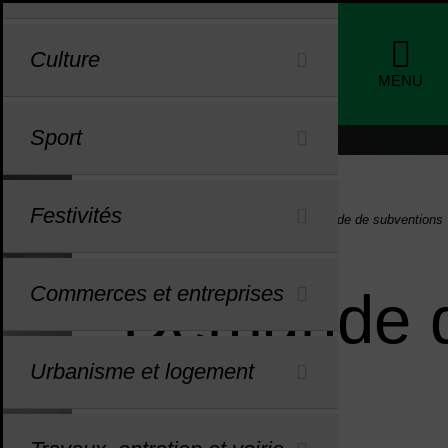
Menu de raccourcis
Profils
Culture
de nav
MENU
Sport
Festivités
Vous êtes ici :
Accueil
Associations
Demande de subventions
Commerces et entreprises
Demande d
Urbanisme et logement
Sommaire