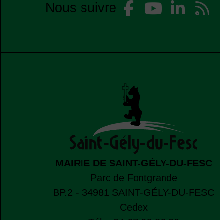
Faceb
Yo
Nous suivre
Liste des réseaux
Liste des résea
MAIRIE DE SAINT-GÉLY-DU-FESC
Parc de Fontgrande
BP.2 - 34981
SAINT-GÉLY-DU-FESC
Cedex