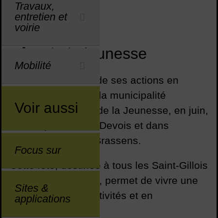
Travaux,
entretien et
Sommaire
Sommaire
voirie
Fête de la jeunesse
Mobilité
Dans la continuité de ses actions en
faveur des jeunes, la municipalité
Voir aussi
organise une Fête de la Jeunesse, en juin,
sur l’Esplanade du Devois et dans
l’espace Georges Brassens.
Focus sur
Cette fête, destinée à tous les Saint-Gillois
âgés de 3 à 17 ans, permet de vivre une
Sites &
journée riche en activités et en
applications
animations.