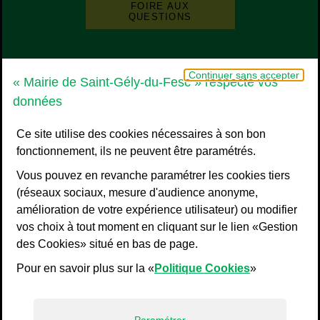
FOIRE AUX
QUESTIONS
Grand Pic Saint-Loup - Communauté d
Continuer sans accepter
« Mairie de Saint-Gély-du-Fesc » respecte vos
données
Ce site utilise des cookies nécessaires à son bon
fonctionnement, ils ne peuvent être paramétrés.
Vous pouvez en revanche paramétrer les cookies tiers
(réseaux sociaux, mesure d'audience anonyme,
amélioration de votre expérience utilisateur) ou modifier
vos choix à tout moment en cliquant sur le lien «Gestion
Liens bas de page
Mentions légales
des Cookies» situé en bas de page.
Plan du site
Pour en savoir plus sur la «
Politique Cookies
»
Accessibilité : non conforme
Politiques de confidentialité
Gestion des cookies
Paramétrer