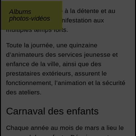
Entièrement dédiée à la détente et au
Albums
photos-vidéos
sport, c’est une manifestation aux
multiples temps forts.
Toute la journée, une quinzaine
d’animateurs des services jeunesse et
enfance de la ville, ainsi que des
prestataires extérieurs, assurent le
fonctionnement, l’animation et la sécurité
des ateliers.
Carnaval des enfants
Chaque année au mois de mars a lieu le