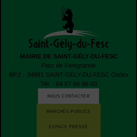
MAIRIE DE SAINT-GÉLY-DU-FESC
Parc de Fontgrande
BP.2 - 34981
SAINT-GÉLY-DU-FESC
Cedex
Tél. : 04 67 66 86 00
NOUS CONTACTER
Liste de boutons
Liste des sites et des applications de la ville
MARCHÉS PUBLICS
ESPACE PRESSE