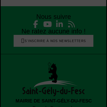
Nous suivre
Liste des réseaux
Facebook
YouTube
Linked
Flu
Liste des réseaux
Ne ratez aucune info !
S’INSCRIRE À NOS NEWSLETTERS
MAIRIE DE SAINT-GÉLY-DU-FESC