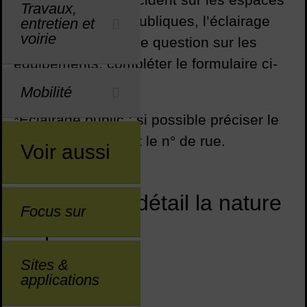
Travaux,
publics, les voies publiques, l’éclairage
entretien et
voirie
public* ou poser une question sur les
équipements, compléter le formulaire ci-
dessous.
Mobilité
*Eclairage public : si possible préciser le
n° de lampadaire et le n° de rue.
Voir aussi
Décrivez en détail la nature
Focus sur
du problème
Sites &
*Champs obligatoires
applications