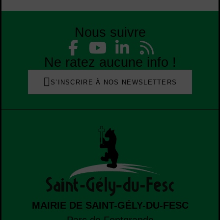
Nous suivre
Liste des réseaux
Facebook
YouTube
Linked
Flu
Liste des réseaux
Ne ratez aucune info !
S’INSCRIRE À NOS NEWSLETTERS
MAIRIE DE SAINT-GÉLY-DU-FESC