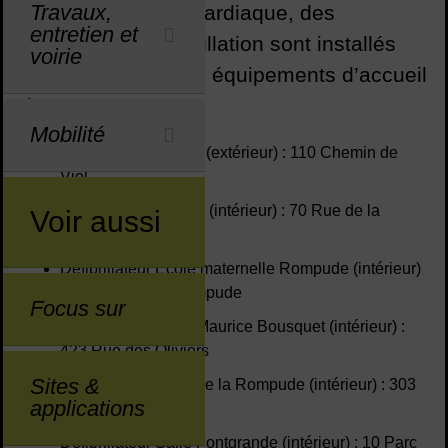
Travaux,
En cas d’urgence cardiaque, des
entretien et
systèmes de défibrillation sont installés
voirie
dans les principaux équipements d’accueil
de personnes.
Mobilité
Défibrillateur Tennis (extérieur) : 110 Chemin de
Viol
Défibrillateur Valène (intérieur) : 70 Rue de la
Voir aussi
Rompude
Défibrillateur École maternelle Rompude (intérieur)
: 122 Rue de la Rompude
Focus sur
Défibrillateur Salle Maurice Bousquet (intérieur) :
423 Rue des Oliviers
Sites &
Défibrillateur Salle de la Rompude (intérieur) : 303
applications
Rue de la Rompude
Défibrillateur Salle Fontgrande (intérieur) : 10 Parc