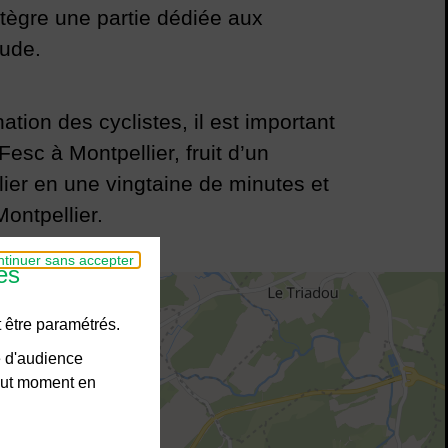
tègre une partie dédiée aux
pude.
on des cyclistes, il est important
esc à Montpellier, fruit d’un
lier en une vingtaine de minutes et
ontpellier.
tinuer sans accepter
es
 être paramétrés.
e d'audience
tout moment en