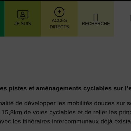
igation principale
ACCÈS
JE SUIS
RECHERCHE
DIRECTS
e des pistes et aménagements cyclables sur 
palité de développer les mobilités douces sur so
 15,8km de voies cyclables et de relier les prin
 avec les itinéraires intercommunaux déjà exist