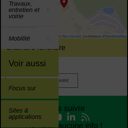
Travaux,
entretien et
voirie
©
Plan-interactif
, Contributeurs d'
OpenStreetMap
Mobilité
Chambre funéraire
Voir aussi
RETOUR À L'ANNUAIRE
Focus sur
Nous suivre
Liste des réseaux
Sites &
Facebook
YouTube
Linked
Flu
applications
Liste des réseaux
Ne ratez aucune info !