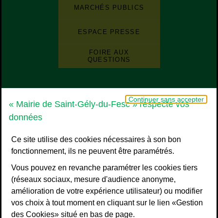
Liste de boutons
Liste des sites et des applications de la ville
MARCHÉS PUBLICS
ESPACE PRESSE
FOIRE AUX
QUESTIONS
Grand Pic Saint-Loup - Communauté d
Continuer sans accepter
« Mairie de Saint-Gély-du-Fesc » respecte vos
données
Ce site utilise des cookies nécessaires à son bon
fonctionnement, ils ne peuvent être paramétrés.
Vous pouvez en revanche paramétrer les cookies tiers
(réseaux sociaux, mesure d'audience anonyme,
amélioration de votre expérience utilisateur) ou modifier
vos choix à tout moment en cliquant sur le lien «Gestion
Liens bas de page
Mentions légales
des Cookies» situé en bas de page.