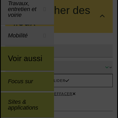
Travaux,
Rechercher des
entretien et
voirie
lieux
Mobilité
RECHERCHE LIBRE
Voir aussi
THÉMATIQUE
Focus sur
VALIDER
TOUT EFFACER
Sites &
applications
Liste d'éléments d'annuaire