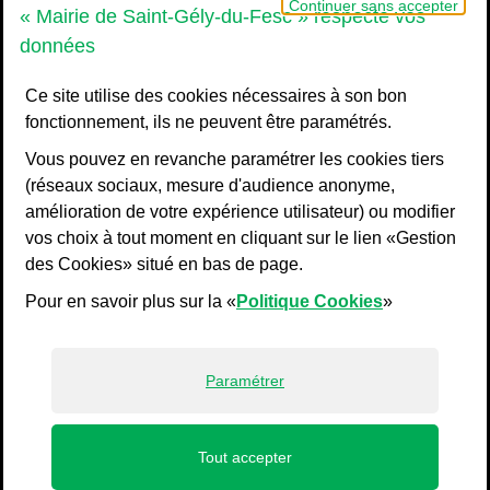
Grand Pic Saint-Loup - Communauté d
Continuer sans accepter
« Mairie de Saint-Gély-du-Fesc » respecte vos
données
Ce site utilise des cookies nécessaires à son bon
fonctionnement, ils ne peuvent être paramétrés.
Vous pouvez en revanche paramétrer les cookies tiers
(réseaux sociaux, mesure d'audience anonyme,
amélioration de votre expérience utilisateur) ou modifier
vos choix à tout moment en cliquant sur le lien «Gestion
Liens bas de page
Mentions légales
des Cookies» situé en bas de page.
Plan du site
Pour en savoir plus sur la «
Politique Cookies
»
Accessibilité : non conforme
Politiques de confidentialité
Gestion des cookies
Paramétrer
Profils
Tout accepter
de navigation principale
ACCUEIL
MENU
JE SUIS
ACCÈS DIRECTS
RECHERCHE