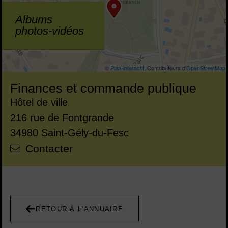
Albums
photos-vidéos
©
Plan-interactif
, Contributeurs d'
OpenStreetMap
Finances et commande publique
Adresse :
Hôtel de ville
216 rue de Fontgrande
34980 Saint-Gély-du-Fesc
Courriel :
Contacter
RETOUR À L'ANNUAIRE