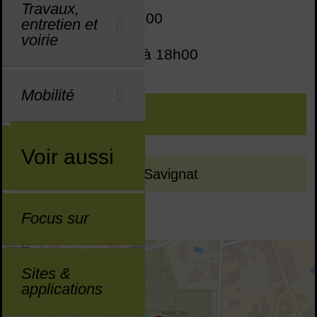
Travaux,
Matin : 08h00 à 12h00
entretien et
voirie
Après-midi : 14h00 à 18h00
Mobilité
CONTACTS
Voir aussi
Directrice :
Marie Savignat
Focus sur
43.691545,3.804220
+
Sites &
−
applications