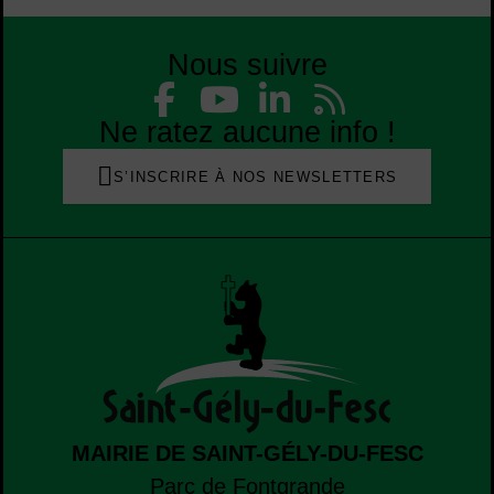
Nous suivre
Liste des réseaux
Facebook
YouTube
Linked
Flu
Liste des réseaux
Ne ratez aucune info !
S’INSCRIRE À NOS NEWSLETTERS
MAIRIE DE SAINT-GÉLY-DU-FESC
Parc de Fontgrande