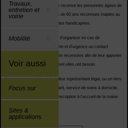
Travaux,
épisodes caniculaires, la ville recense les personnes âgées de
entretien et
65 ans et plus, celles de plus de 60 ans reconnues inaptes au
voirie
travail, et les personnes adultes handicapées.
Mobilité
Ce registre nominatif permet d’organiser en cas de
déclenchement du plan d’alerte et d’urgence un contact
périodique avec les personnes recensées afin de leur apporter
Voir aussi
les conseils et l’assistance dont elles ont besoin.
Les personnes intéressées, leur représentant légal, ou un tiers
Focus sur
(parent, voisin, médecin traitant, service de soins à domicile,
etc…) peuvent procéder à l'inscription à l'accueil de la mairie
ou en ligne
ici
.
Sites &
applications