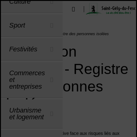
Culture
Menu de raccourcis
Outils d'aide à l'accessibilité
u
u
u
u
u
u
u
u
u
u
u
u
u
u
Sport
Vous êtes ici :
Accueil
Actualités
Prévention canicule - Registre des personnes isolées
Prévention
Festivités
canicule - Registre
Commerces
et
des personnes
entreprises
isolées
Urbanisme
et logement
Sommaire
Dans une démarche préventive face aux risques liés aux