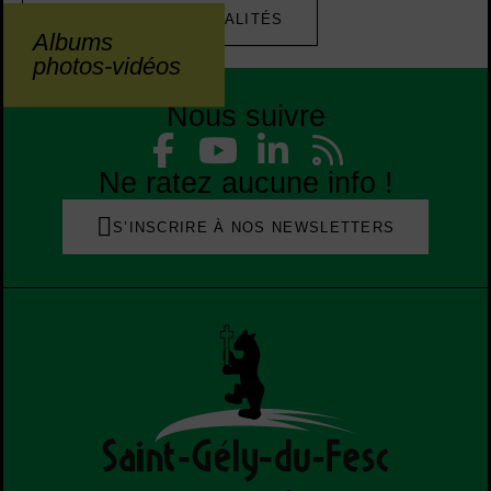
RETOUR AUX ACTUALITÉS
Albums
photos-vidéos
Nous suivre
Liste des réseaux
Facebook
YouTube
Linked
Flu
Liste des réseaux
Ne ratez aucune info !
S’INSCRIRE À NOS NEWSLETTERS