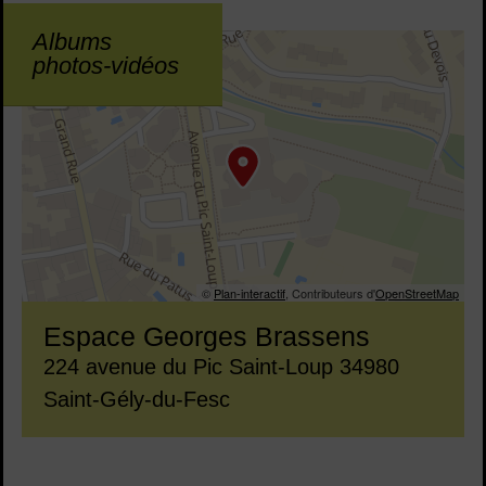
Albums
43.69356,3.807307
+
photos-vidéos
−
©
Plan-interactif
, Contributeurs d'
OpenStreetMap
Espace Georges Brassens
Adresse :
224 avenue du Pic Saint-Loup 34980
Saint-Gély-du-Fesc