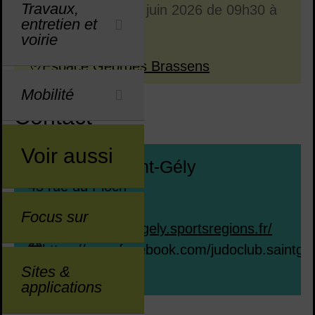
Travaux,
Le
dimanche 14 juin 2026
de 09h30 à
Dates :
entretien et
12h30
voirie
Espace Georges Brassens
Lieu :
Mobilité
Contact
Voir aussi
Judo Club Saint-Gély
45 rue du Pioch
06 41 48 05 20
Focus sur
https://judosaintgely.sportsregions.fr/
https://www.facebook.com/judoclub.saintgel
Sites &
locale=fr_FR
applications