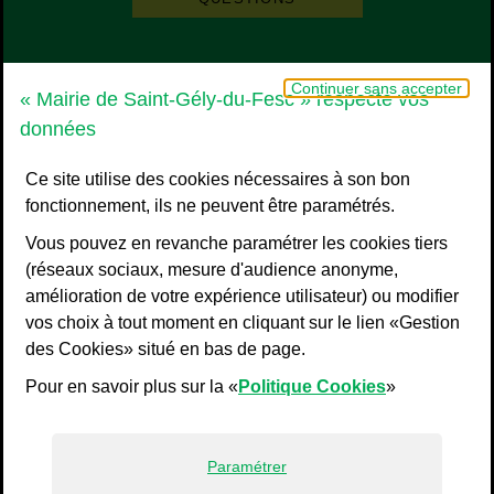
Grand Pic Saint-Loup - Communauté d
Continuer sans accepter
« Mairie de Saint-Gély-du-Fesc » respecte vos
données
Ce site utilise des cookies nécessaires à son bon
fonctionnement, ils ne peuvent être paramétrés.
Vous pouvez en revanche paramétrer les cookies tiers
(réseaux sociaux, mesure d'audience anonyme,
amélioration de votre expérience utilisateur) ou modifier
vos choix à tout moment en cliquant sur le lien «Gestion
Liens bas de page
Mentions légales
des Cookies» situé en bas de page.
Plan du site
Pour en savoir plus sur la «
Politique Cookies
»
Accessibilité : non conforme
Politiques de confidentialité
Gestion des cookies
Paramétrer