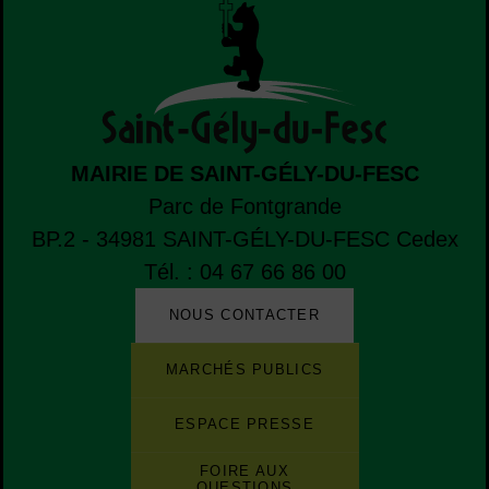
MAIRIE DE SAINT-GÉLY-DU-FESC
Parc de Fontgrande
BP.2 - 34981
SAINT-GÉLY-DU-FESC
Cedex
Tél. : 04 67 66 86 00
NOUS CONTACTER
Liste de boutons
Liste des sites et des applications de la ville
MARCHÉS PUBLICS
ESPACE PRESSE
FOIRE AUX
QUESTIONS