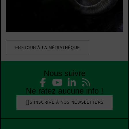
RETOUR À LA MÉDIATHÈQUE
Nous suivre
Liste des réseaux
Facebook
YouTube
Linked
Flu
Liste des réseaux
Ne ratez aucune info !
S’INSCRIRE À NOS NEWSLETTERS