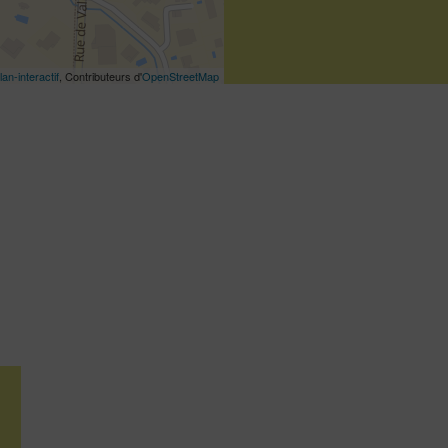
lan-interactif
, Contributeurs d'
OpenStreetMap