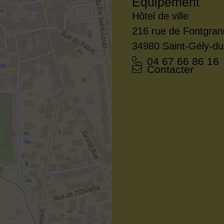
Equipement
Adresse :
Hôtel de ville
216 rue de Fontgra
34980 Saint-Gély-d
Tél. :
04 67 66 86 16
Courriel :
Contacter