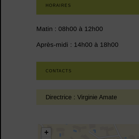
Contenu de la fic
HORAIRES
Matin : 08h00 à 12h00
Après-midi : 14h00 à 18h00
CONTACTS
Directrice :
Virginie Amate
43.691543,3.804218
+