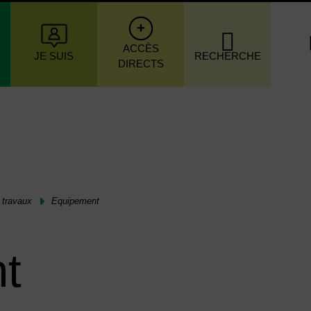
igation principale
ACCÈS
JE SUIS
RECHERCHE
DIRECTS
 travaux
Equipement
t