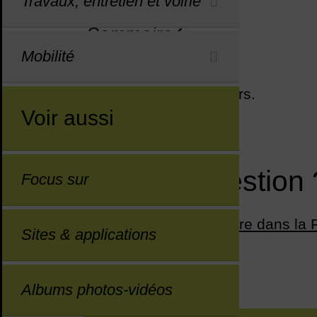
Travaux, entretien et voirie
Sommaire
Sommaire
Mobilité
Pas de travaux en cours.
Voir aussi
J'ai une question 
Focus sur
La réponse est peut-être dans la
Sites & applications
Albums photos-vidéos