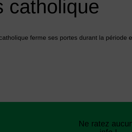
 catholique
atholique ferme ses portes durant la période est
Ne ratez aucu
ook
uTube
LinkedIn
Flux RSS
ux