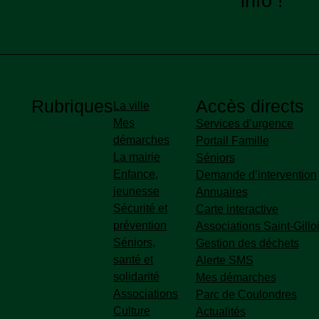
info !
Rubriques
Accès directs
La ville
Mes
Accès directs pied de p
Services d’urgence
démarches
Portail Famille
La mairie
Séniors
Enfance,
Demande d’intervention
jeunesse
Annuaires
Sécurité et
Carte interactive
prévention
Associations Saint-Gillo
Séniors,
Gestion des déchets
santé et
Alerte SMS
solidarité
Mes démarches
Associations
Parc de Coulondres
Culture
Actualités