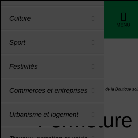
Menu de raccourcis
Profils
Culture
de nav
MENU
Sport
Festivités
Commerces et entreprises
Vous êtes ici :
Accueil
Actualités
Fermeture de la Boutique sol
Fermeture 
Urbanisme et logement