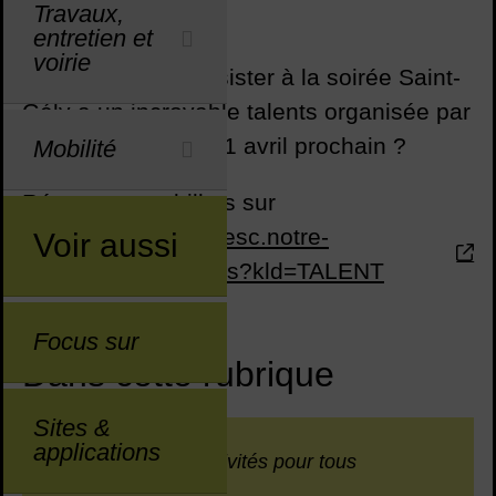
Travaux,
entretien et
Sommaire
voirie
Vous souhaitez assister à la soirée Saint-
Gély a un incroyable talents organisée par
le CMJ le samedi 11 avril prochain ?
Mobilité
Réservez vos billets sur
https://saintgelydufesc.notre-
Voir aussi
billetterie.com/billets?kld=TALENT
Focus sur
Dans cette rubrique
Sites &
applications
Evénements et festivités pour tous