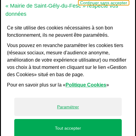
Grand Pic Saint-Loup - Communauté d
Continuer sans accepter
« Mairie de Saint-Gély-du-Fesc » respecte vos
données
Ce site utilise des cookies nécessaires à son bon
fonctionnement, ils ne peuvent être paramétrés.
Vous pouvez en revanche paramétrer les cookies tiers
(réseaux sociaux, mesure d'audience anonyme,
amélioration de votre expérience utilisateur) ou modifier
vos choix à tout moment en cliquant sur le lien «Gestion
Liens bas de page
Mentions légales
des Cookies» situé en bas de page.
Plan du site
Pour en savoir plus sur la «
Politique Cookies
»
Accessibilité : non conforme
Politiques de confidentialité
Gestion des cookies
Paramétrer
Profils
Tout accepter
de navigation principale
ACCUEIL
MENU
JE SUIS
ACCÈS DIRECTS
RECHERCHE