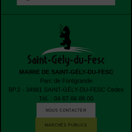
MAIRIE DE SAINT-GÉLY-DU-FESC
Parc de Fontgrande
BP.2 - 34981
SAINT-GÉLY-DU-FESC
Cedex
Tél. : 04 67 66 86 00
NOUS CONTACTER
Liste de boutons
Liste des sites et des applications de la ville
MARCHÉS PUBLICS