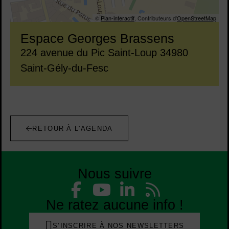
©
Plan-interactif
, Contributeurs d'
OpenStreetMap
Espace Georges Brassens
Adresse :
224 avenue du Pic Saint-Loup 34980
Saint-Gély-du-Fesc
RETOUR À L'AGENDA
Nous suivre
Liste des réseaux
Facebook
YouTube
Linked
Flu
Liste des réseaux
Ne ratez aucune info !
S’INSCRIRE À NOS NEWSLETTERS