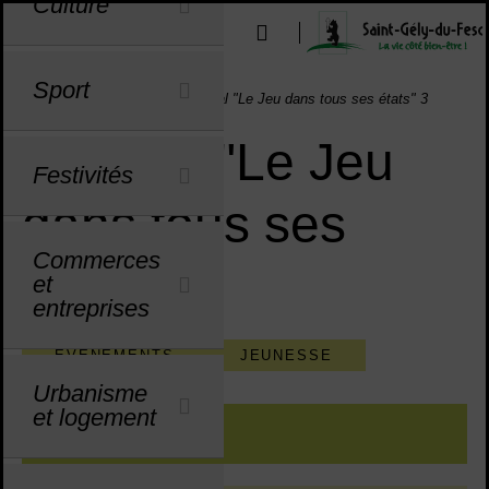
Culture
Menu de raccourcis
Outils d'aide à l'accessibilité
u
u
u
u
u
u
u
u
u
u
u
u
u
u
Sport
Vous êtes ici :
Accueil
Agenda
Festival "Le Jeu dans tous ses états" 3
Festival "Le Jeu
Festivités
dans tous ses
Commerces
états" 3
et
entreprises
ÉVÉNEMENTS
JEUNESSE
Urbanisme
et logement
Sommaire
INFOS PRATIQUES