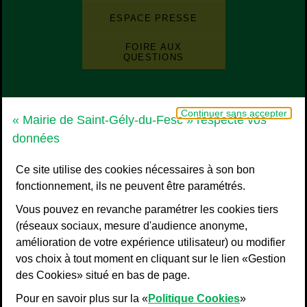
ESPACE PRESSE
FOIRE AUX
QUESTIONS
Grand Pic Saint-Loup - Communauté d
Continuer sans accepter
« Mairie de Saint-Gély-du-Fesc » respecte vos
données
Ce site utilise des cookies nécessaires à son bon
fonctionnement, ils ne peuvent être paramétrés.
Vous pouvez en revanche paramétrer les cookies tiers
(réseaux sociaux, mesure d'audience anonyme,
amélioration de votre expérience utilisateur) ou modifier
vos choix à tout moment en cliquant sur le lien «Gestion
Liens bas de page
Mentions légales
des Cookies» situé en bas de page.
Plan du site
Pour en savoir plus sur la «
Politique Cookies
»
Accessibilité : non conforme