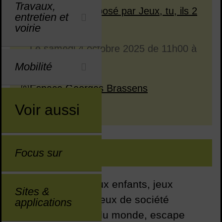
Travaux,
Événement proposé par Jeux, tu, ils 2
entretien et
voirie
Dates en cours
Dates passées
Le
samedi 4 octobre 2025
de 11h00 à
Dates :
19h00
Mobilité
Espace Georges Brassens
Lieu :
Voir aussi
Entrée libre
Tarif :
Focus sur
DESCRIPTION
Au programme : jeux enfants, jeux
Sites &
surdimensionnés, jeux de société
applications
traditionnels, jeux du monde, escape