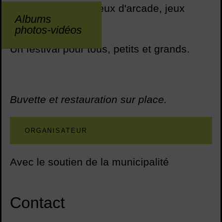
game de plateau, jeux d'arcade, jeux
Albums
vidéo, just dance.
photos-vidéos
Un festival pour tous, petits et grands.
Buvette et restauration sur place.
ORGANISATEUR
Avec le soutien de la municipalité
Contact