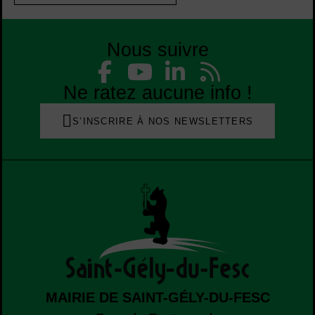
Nous suivre
Liste des réseaux
Facebook
YouTube
Linked
Flu
Liste des réseaux
Ne ratez aucune info !
S’INSCRIRE À NOS NEWSLETTERS
MAIRIE DE SAINT-GÉLY-DU-FESC