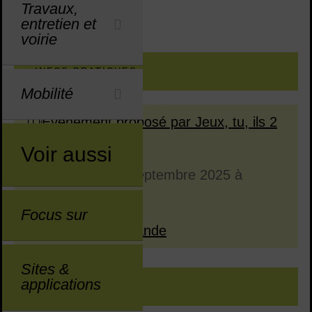
Travaux,
entretien et
JEUNESSE
voirie
Sommaire
INFOS PRATIQUES
Mobilité
Événement proposé par Jeux, tu, ils 2
Voir aussi
Dates en cours
Dates passées
Le
samedi 20 septembre 2025
à
Dates :
19h00
Focus sur
Salle de Fontgrande
Lieu :
Sites &
applications
DESCRIPTION