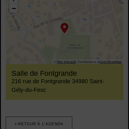
−
©
Plan-interactif
, Contributeurs d'
OpenStreetMap
Salle de Fontgrande
Adresse :
216 rue de Fontgrande 34980 Saint-
Gély-du-Fesc
RETOUR À L'AGENDA