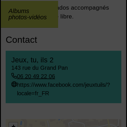
Public : adultes et ados accompagnés
Albums
d'un adulte - Entrée libre.
photos-vidéos
Contact
Jeux, tu, ils 2
143 rue du Grand Pan
06 20 49 22 06
https://www.facebook.com/jeuxtuils/?
locale=fr_FR
43.692175,3.804076
+