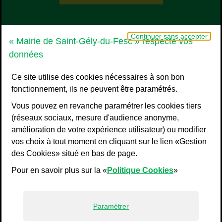
Grand Pic Saint-Loup - Communauté d
Continuer sans accepter
« Mairie de Saint-Gély-du-Fesc » respecte vos
données
Ce site utilise des cookies nécessaires à son bon
fonctionnement, ils ne peuvent être paramétrés.
Vous pouvez en revanche paramétrer les cookies tiers
(réseaux sociaux, mesure d'audience anonyme,
amélioration de votre expérience utilisateur) ou modifier
vos choix à tout moment en cliquant sur le lien «Gestion
Liens bas de page
Mentions légales
des Cookies» situé en bas de page.
Plan du site
Pour en savoir plus sur la «
Politique Cookies
»
Accessibilité : non conforme
Politiques de confidentialité
Gestion des cookies
Paramétrer