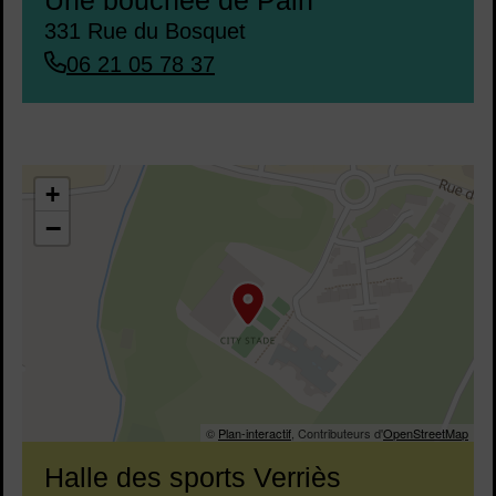
Une bouchée de Pain
331 Rue du Bosquet
06 21 05 78 37
43.679551,3.808457
+
−
©
Plan-interactif
, Contributeurs d'
OpenStreetMap
Halle des sports Verriès