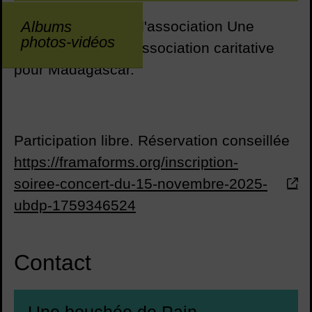
Soirée au profit de l'association Une
Albums
photos-vidéos
bouchée de pain, association caritative
pour Madagascar.
Participation libre. Réservation conseillée
https://framaforms.org/inscription-
soiree-concert-du-15-novembre-2025-
ubdp-1759346524
Contact