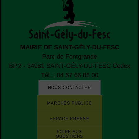
MAIRIE DE SAINT-GÉLY-DU-FESC
Parc de Fontgrande
BP.2 - 34981
SAINT-GÉLY-DU-FESC
Cedex
Tél. : 04 67 66 86 00
NOUS CONTACTER
Liste de boutons
Liste des sites et des applications de la ville
MARCHÉS PUBLICS
ESPACE PRESSE
FOIRE AUX
QUESTIONS