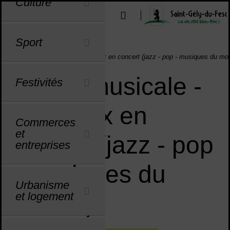
Culture
Menu de raccourcis
Outils d'aide à l'accessibilité
u
u
u
u
u
u
u
u
u
u
u
u
u
u
Sport
Vous êtes ici :
Accueil
Agenda
Soirée musicale - Woodvox en concert (jazz - pop - musiques du mo
Soirée musicale -
Festivités
Woodvox en
Commerces
et
concert (jazz - pop
entreprises
- musiques du
Urbanisme
monde)
et logement