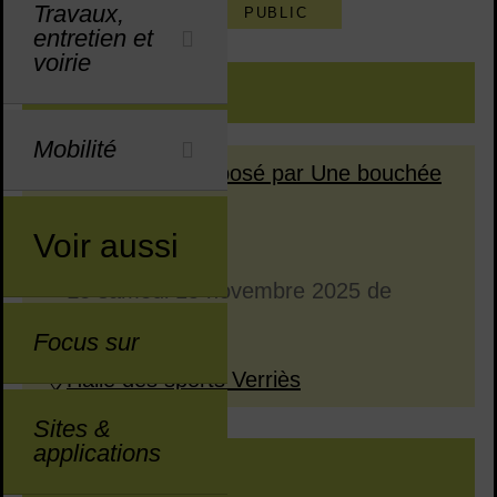
Travaux,
ÉVÉNEMENTS
PUBLIC
entretien et
voirie
Sommaire
INFOS PRATIQUES
Mobilité
Événement proposé par Une bouchée
de Pain
Voir aussi
Dates en cours
Dates passées
Le
samedi 15 novembre 2025
de
Dates :
20h30 à 23h00
Focus sur
Halle des sports Verriès
Lieu :
Sites &
applications
DESCRIPTION